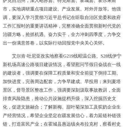
萨克自治州，深入昭苏县、特克斯县、霍城县、霍尔果斯
市，实地调研重点项目建设、产业发展、对外开放等。他强
调，要深入学习贯彻习近平总书记在听取自治区党委和政府
工作汇报时的重要讲话精神，完整准确全面贯彻新时代党的
治疆方略，抢抓机遇、奋力实干，全力冲刺四季度，力争交
出一份满意答卷，以实际行动回报党中央关心关怀。
艾尔肯·吐尼亚孜实地察看G219线昭温公路、S28线伊宁
新机场高速公路项目建设情况，看望慰问节假日奋战在一线
的建设者，强调要在保障工程质量和安全前提下倒排工期、
加快进度，完善周边配套，力争早建成、早投用；来到夏塔
景区，督导景区整改工作，强调要深刻汲取事故教训，全面
排查风险隐患，推动公共设施提档升级，深入挖掘历史文
化，促进文旅融合；了解新梅、甜叶菊深加工及驼奶企业生
产经营情况，希望企业坚定在疆发展信心，着力延链补链强
链，打造富民产业；在霍城县惠远镇央布拉克村，察看村史