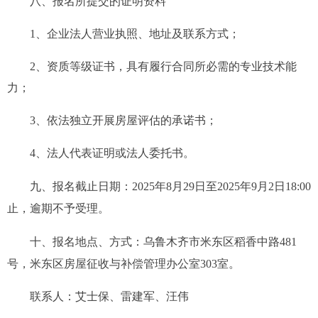
八
、报名所提交的证明资料
1、企业法人营业执照、地址及联系方式；
2
、
资质等级证书
，具有履行合同所必需的专业技术能
力；
3、依法独立开展房屋
评估
的承诺书；
4、法人代表证明或法人委托书。
九
、报名截止日期
：
2025年8
月29
日至2025年9
月2
日18:00
止，逾期不予受理。
十
、报名地点、方式：
乌鲁木齐市米东区稻香中路481
号，米东区房屋征收与补偿管理办公室30
3
室。
联系人：艾士保、雷建军、汪伟