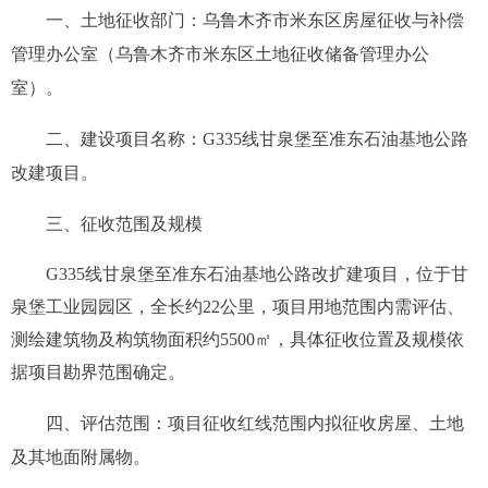
一、土地征收部门：
乌鲁木齐市米东区房屋征收与补偿
管理办公室（乌鲁木齐市米东区土地征收储备管理办公
室）。
二、建设项目名称：
G335线甘泉堡至准东石油基地公路
改建
项
目。
三、征收范围及规模
G335线甘泉堡至准东石油基地公路改扩建
项
目，
位于甘
泉堡工业园园区，全长约
22公里，
项目用地范围内需评估、
测绘建筑物及构筑物面积约
5500
㎡，具体征收位置及规模依
据项目勘界范围确定。
四、评估
范围：
项目征收红线范围内
拟
征收房屋、土地
及其地面附属物。